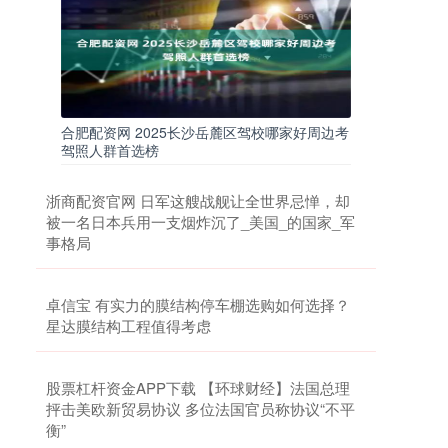
合肥配资网 2025长沙岳麓区驾校哪家好周边考
驾照人群首选榜
浙商配资官网 日军这艘战舰让全世界忌惮，却
被一名日本兵用一支烟炸沉了_美国_的国家_军
事格局
卓信宝 有实力的膜结构停车棚选购如何选择？
星达膜结构工程值得考虑
股票杠杆资金APP下载 【环球财经】法国总理
抨击美欧新贸易协议 多位法国官员称协议“不平
衡”