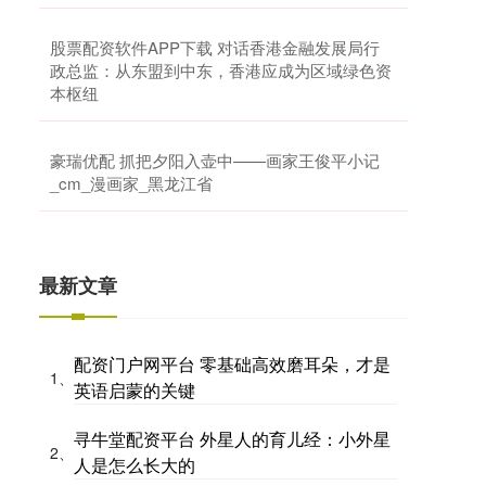
股票配资软件APP下载 对话香港金融发展局行
政总监：从东盟到中东，香港应成为区域绿色资
本枢纽
豪瑞优配 抓把夕阳入壶中——画家王俊平小记
_cm_漫画家_黑龙江省
最新文章
配资门户网平台 零基础高效磨耳朵，才是
1、
英语启蒙的关键
寻牛堂配资平台 外星人的育儿经：小外星
2、
人是怎么长大的