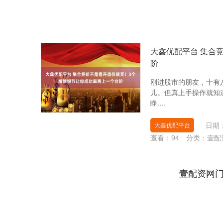
大鑫优配平台 集合
阶
刚进股市的朋友，十有八
儿。但真上手操作就知
睁....
日期：
大鑫优配平台
查看：
94
分类：
壹配
壹配资网