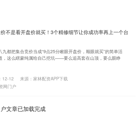
竞价不是看开盘价就买！3个精修细节让你成功率再上一个台
九都把集合竞价当成“9点25分瞅眼开盘价，顺眼就买”的简单活
道，这么瞎蒙纯属给自己挖坑——要么追高套在山顶，要么眼睁
12-12
来源：家林配资APP下载
资网门户
门户文章已加载完成