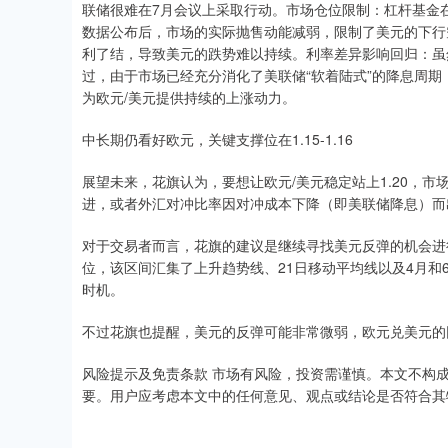
联储很难在7月会议上采取行动。市场仓位限制：杠杆基金
数据公布后，市场的实际抛售动能减弱，限制了美元的下行
利了结，导致美元的跌势难以持续。利率差异影响回归：虽
过，由于市场已经充分消化了美联储“软着陆式”的降息周
为欧元/美元提供持续的上涨动力。
中长期仍看好欧元，关键支撑位在1.15-1.16
展望未来，花旗认为，要想让欧元/美元稳定站上1.20，
进，或者外汇对冲比率因对冲成本下降（即美联储降息）而
对于交易者而言，花旗的建议是继续寻找美元反弹的机会进行抛
位，该区间汇集了上升趋势线、21日移动平均线以及4月
时机。
不过花旗也提醒，美元的反弹可能非常微弱，欧元兑美元的回
风险提示及免责条款 市场有风险，投资需谨慎。本文不构
要。用户应考虑本文中的任何意见、观点或结论是否符合其