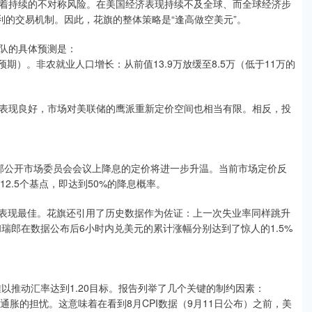
着持续的不对称风险。在美国经济表现持续不及全球、而全球经济步
利的交易机制。因此，花旗的整体策略是“逢高做空美元”。
队的具体预测是：
数预期）。非农就业人口增长：从前值13.9万放缓至8.5万（低于11万的
表现良好，市场对美联储的鹰派重新定价空间也相当有限。相反，投
邦公开市场委员会会议上降息的定价将进一步升温。当前市场定价反
2.5个基点，即达到50%的降息概率。
中表现最佳。花旗还引用了历史数据作为佐证：上一次失业率同样跳升
元和瑞郎在数据公布后6小时内兑美元的累计涨幅分别达到了惊人的1.5%
以推动汇率达到1.20目标。报告列举了几个关键的制约因素：
通胀的担忧。这意味着在看到8月CPI数据（9月11日公布）之前，美