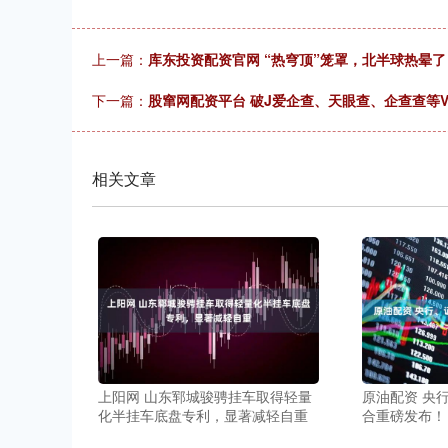
上一篇：
库东投资配资官网 “热穹顶”笼罩，北半球热晕了
下一篇：
股窜网配资平台 破J爱企查、天眼查、企查查等
相关文章
上阳网 山东郓城骏骋挂车取得轻量
原油配资 央
化半挂车底盘专利，显著减轻自重
合重磅发布！