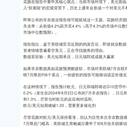
花旗在报告中重申其核心观点：当前市场环境下，美元面临
入“软着陆”的宏观背景下，历史上通常会形成一个对美元不
即将公布的非农就业报告很可能延续这一主题。花旗经济团
失业率：从前值4.2%跃升至4.4%（高于4.3%的市场中位
市场中位数预期）。
报告指出，鉴于美联储官员近期的鸽派言论，即使就业数据
资者情绪普遍看空美元，正在寻找抛售的理由。
数据若应验：美元短期承压，日元瑞郎或成最大赢家
如果非农数据真如花旗预测般疲软，市场对美联储7月在联
映7月降息约6个基点，一份疲软的报告可能推动该定价接近1
在这种情境下，报告预计欧元、日元和瑞郎将在G10货币
0.2%（发生在2024年8月2日公布的7月非农报告），日
和1.3%，尽管当时欧元的反应相对温和。
欧元/美元短期难破1.20，需要更多催化剂
尽管花旗对欧元/美元保持看涨，但认为仅凭本次非农数据难
7月降息门槛高：美联储主席鲍威尔重申了对8月份关税驱动