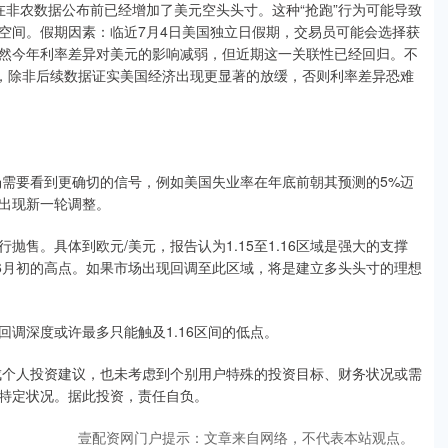
在非农数据公布前已经增加了美元空头头寸。这种“抢跑”行为可能导致
空间。假期因素：临近7月4日美国独立日假期，交易员可能会选择获
然今年利率差异对美元的影响减弱，但近期这一关联性已经回归。不
期，除非后续数据证实美国经济出现更显著的放缓，否则利率差异恐难
市场需要看到更确切的信号，例如美国失业率在年底前朝其预测的5%迈
出现新一轮调整。
售。具体到欧元/美元，报告认为1.15至1.16区域是强大的支撑
和6月初的高点。如果市场出现回调至此区域，将是建立多头头寸的理想
调深度或许最多只能触及1.16区间的低点。
成个人投资建议，也未考虑到个别用户特殊的投资目标、财务状况或需
特定状况。据此投资，责任自负。
壹配资网门户提示：文章来自网络，不代表本站观点。