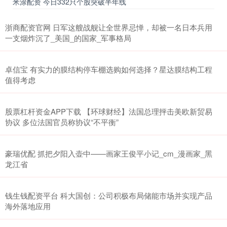
米涂配资 今日332只个股突破半年线
浙商配资官网 日军这艘战舰让全世界忌惮，却被一名日本兵用
一支烟炸沉了_美国_的国家_军事格局
卓信宝 有实力的膜结构停车棚选购如何选择？星达膜结构工程
值得考虑
股票杠杆资金APP下载 【环球财经】法国总理抨击美欧新贸易
协议 多位法国官员称协议“不平衡”
豪瑞优配 抓把夕阳入壶中——画家王俊平小记_cm_漫画家_黑
龙江省
钱生钱配资平台 科大国创：公司积极布局储能市场并实现产品
海外落地应用