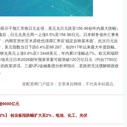
暗示干预汇市致日元走强，美元兑日元跌至156.96创年内最大跌幅）
后，日元兑美元周一上涨0.5%至156.96日元。日本财务省外汇事务
适当行动'，内阁官房长官木原稔也强调汇率应'稳定反映基本面'。此次日元反
美元指数当日下跌0.4%至98.267，创2017年以来最大年度跌幅。
，英镑兑美元上涨0.6%至1.3448美元，年内累计涨幅达7%。欧元和瑞郎
\n市场关注日本2026财年预算草案可能突破120万亿日元（约合7750亿
日的政策讲话。三菱UFJ金融集团分析师指出，若政府无法缓解财政政
。
壹配资网门户提示：文章来自网络，不代表本站观点。
9000亿元
2%】 创业板指跌幅扩大至2%，电池、化工、光伏