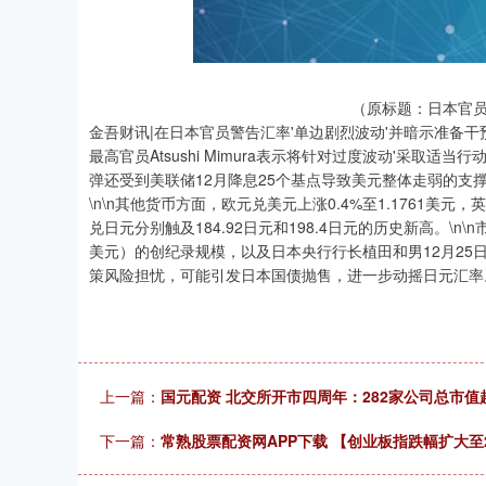
（原标题：日本官员
金吾财讯|在日本官员警告汇率'单边剧烈波动'并暗示准备干预
最高官员Atsushi Mimura表示将针对过度波动'采取
弹还受到美联储12月降息25个基点导致美元整体走弱的支撑，
\n\n其他货币方面，欧元兑美元上涨0.4%至1.1761美元
兑日元分别触及184.92日元和198.4日元的历史新高。\n
美元）的创纪录规模，以及日本央行行长植田和男12月25
策风险担忧，可能引发日本国债抛售，进一步动摇日元汇率
上一篇：
国元配资 北交所开市四周年：282家公司总市值超
下一篇：
常熟股票配资网APP下载 【创业板指跌幅扩大至