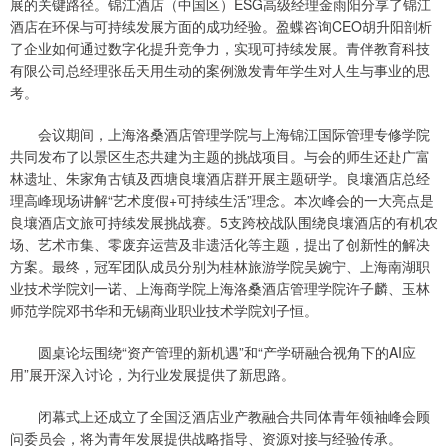
展的关键路径。锦江酒店（中国区）ESG高级经理金雨阳分享了锦江
酒店在环保与可持续发展方面的成功经验。盈蝶咨询CEO胡升阳剖析
了企业如何通过数字化提升竞争力，实现可持续发展。青伴教育科技
有限公司总经理张岳天用生动的案例激发青年学生对人生与事业的思
考。
会议期间，上海洛桑酒店管理学院与上海锦江国际管理专修学院
共同发布了以景区生态共建为主题的挑战项目。与会的师生还赴广富
林遗址、朱家角古镇及西塘良壤酒店群开展主题研学。良壤酒店总经
理高峰现场讲解“艺术度假+可持续生活”理念。本次峰会的一大亮点是
良壤酒店文旅可持续发展挑战赛。5支跨校战队围绕良壤酒店的有机农
场、艺术市集、零废弃运营及非遗活化等主题，提出了创新性的解决
方案。最终，冠军团队成员分别为桂林旅游学院吴婉宁、上海南湖职
业技术学院刘一诺、上海商学院上海洛桑酒店管理学院许子麟、玉林
师范学院邓书华和无锡商业职业技术学院刘子恒。
圆桌论坛围绕“资产管理的新机遇”和“产学研融合视角下的AI应
用”展开深入讨论，为行业发展提供了新思路。
闭幕式上还成立了全国泛酒店业产教融合共同体青年领袖峰会顾
问委员会，将为青年发展提供战略指导、资源对接与经验传承。