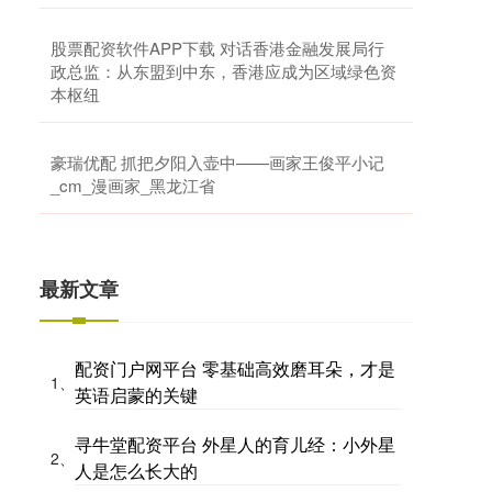
股票配资软件APP下载 对话香港金融发展局行
政总监：从东盟到中东，香港应成为区域绿色资
本枢纽
豪瑞优配 抓把夕阳入壶中——画家王俊平小记
_cm_漫画家_黑龙江省
最新文章
配资门户网平台 零基础高效磨耳朵，才是
1、
英语启蒙的关键
寻牛堂配资平台 外星人的育儿经：小外星
2、
人是怎么长大的