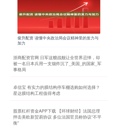
俊升配资 读懂中央政治局会议精神里的发力与
加力
浙商配资官网 日军这艘战舰让全世界忌惮，却
被一名日本兵用一支烟炸沉了_美国_的国家_军
事格局
卓信宝 有实力的膜结构停车棚选购如何选择？
星达膜结构工程值得考虑
股票杠杆资金APP下载 【环球财经】法国总理
抨击美欧新贸易协议 多位法国官员称协议“不平
衡”