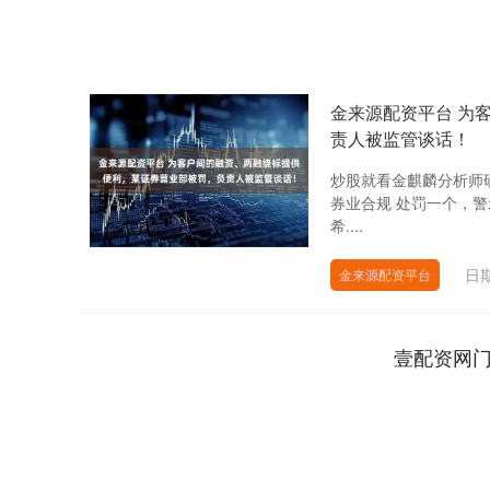
金来源配资平台 为
责人被监管谈话！
炒股就看金麒麟分析师
券业合规 处罚一个，
希....
日期
金来源配资平台
壹配资网