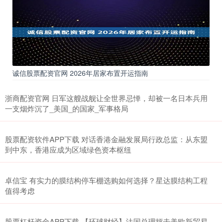
诚信股票配资官网 2026年居家布置开运指南
浙商配资官网 日军这艘战舰让全世界忌惮，却被一名日本兵用
一支烟炸沉了_美国_的国家_军事格局
股票配资软件APP下载 对话香港金融发展局行政总监：从东盟
到中东，香港应成为区域绿色资本枢纽
卓信宝 有实力的膜结构停车棚选购如何选择？星达膜结构工程
值得考虑
股票杠杆资金APP下载 【环球财经】法国总理抨击美欧新贸易