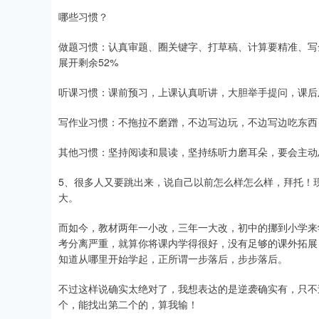
哪些习惯？
做题习惯：认真审题、圈关键字、打草稿、计算要精准、写
展开剩余52%
听课习惯：课前预习，上课认真听讲，大胆举手提问，课后
写作业习惯：不拖拉不磨蹭，不边写边玩，不边写边吃东西
其他习惯：坚持阅读和晨读，坚持练听力磨耳朵，要会主动
5、很多人又要跳出来，说自己以前怎么样怎么样，拜托！
大。
而如今，教材两年一小改，三年一大改，初中的挪到小学来
考分离严重，就算你将课内学得很好，没有足够的课外拓展
知道从哪里开始学起，正所谓一步落后，步步落后。
不过这样说确实太绝对了，我想表达的是逆袭确实有，只不
个，能找出第二个的，算我输！