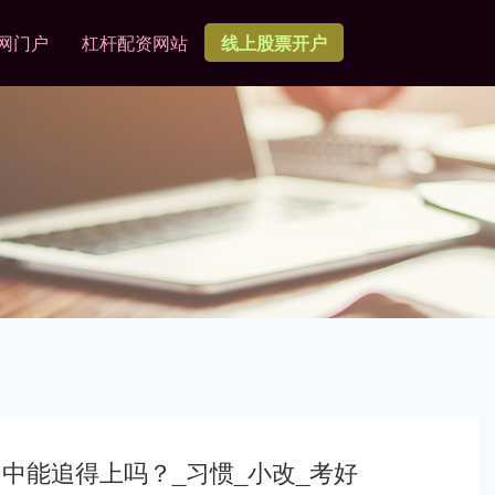
网门户
杠杆配资网站
线上股票开户
中能追得上吗？_习惯_小改_考好