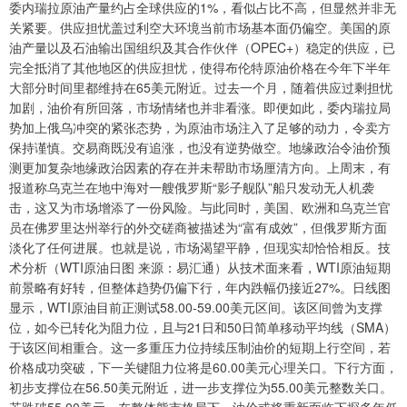
委内瑞拉原油产量约占全球供应的1%，看似占比不高，但显然并非无
关紧要。供应担忧盖过利空大环境当前市场基本面仍偏空。美国的原
油产量以及石油输出国组织及其合作伙伴（OPEC+）稳定的供应，已
完全抵消了其他地区的供应担忧，使得布伦特原油价格在今年下半年
大部分时间里都维持在65美元附近。过去一个月，随着供应过剩担忧
加剧，油价有所回落，市场情绪也并非看涨。即便如此，委内瑞拉局
势加上俄乌冲突的紧张态势，为原油市场注入了足够的动力，令卖方
保持谨慎。交易商既没有追涨，也没有逆势做空。地缘政治令油价预
测更加复杂地缘政治因素的存在并未帮助市场厘清方向。上周末，有
报道称乌克兰在地中海对一艘俄罗斯“影子舰队”船只发动无人机袭
击，这又为市场增添了一份风险。与此同时，美国、欧洲和乌克兰官
员在佛罗里达州举行的外交磋商被描述为“富有成效”，但俄罗斯方面
淡化了任何进展。也就是说，市场渴望平静，但现实却恰恰相反。技
术分析（WTI原油日图 来源：易汇通）从技术面来看，WTI原油短期
前景略有好转，但整体趋势仍偏下行，年内跌幅仍接近27%。日线图
显示，WTI原油目前正测试58.00-59.00美元区间。该区间曾为支撑
位，如今已转化为阻力位，且与21日和50日简单移动平均线（SMA）
于该区间相重合。这一多重压力位持续压制油价的短期上行空间，若
价格成功突破，下一关键阻力位将是60.00美元心理关口。下行方面，
初步支撑位在56.50美元附近，进一步支撑位为55.00美元整数关口。