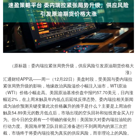
（原标题：委内瑞拉紧张局势升级，供应风险引发原油期货价格大
涨）
汇通财经APP讯——周一（12月22日）美盘时段，受美国与委内瑞拉
紧张局势升级的影响，地缘政治风险溢价小幅注入油市，WTI原油
（WTI）价格小幅走高。美国原油基准价盘中报约57.70美元，日内涨
幅近2%，在上周末触及年内低点后延续反弹态势。委内瑞拉相关新闻
成为油价预测关键变量此次价格飙升的推手是什么？主要是上周油价
触及54.89美元的数月低点后，市场出现的空头回补和短线资金买入行
为。但今日的交易有一个明确的催化剂：美国加大对委内瑞拉油轮的
行动力度。美国海岸警卫队目前正准备进行不到两周内的第三次拦
截，市场终于将委内瑞拉视为真实的供应风险，而非理论上的风险。