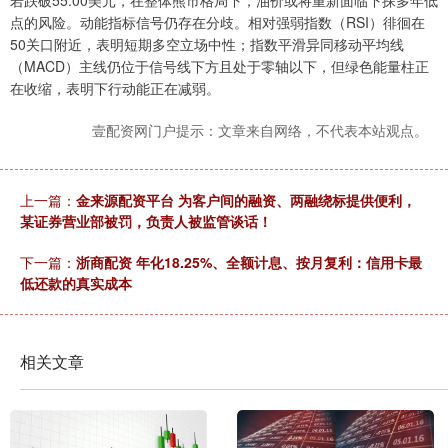
若跌破55.00美元，在整体熊市格局下，油价或将重新面临下探多年低
点的风险。动能指标信号仍存在分歧。相对强弱指数（RSI）徘徊在
50关口附近，表明短期多空立场中性；指数平滑异同移动平均线
（MACD）主线仍位于信号线下方且处于零轴以下，但绿色能量柱正
在收缩，表明下行动能正在减弱。
壹配资网门户提示：文章来自网络，不代表本站观点。
上一篇：
金来源配资平台 为客户间的融资、两融绕标提供便利，
某证券营业部被罚，负责人被监管谈话！
下一篇：
浙商配资 年化18.25%、全额计息、按月复利：信用卡最
低还款的真实成本
相关文章